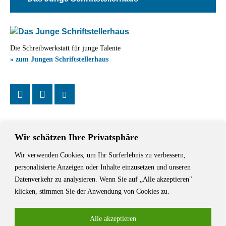
Die Schreibwerkstatt für junge Talente
» zum Jungen Schriftstellerhaus
Wir schätzen Ihre Privatsphäre
Wir verwenden Cookies, um Ihr Surferlebnis zu verbessern,
Das Schriftstellerhaus ist ein beliebter Treffpunkt für Autorinnen und
personalisierte Anzeigen oder Inhalte einzusetzen und unseren
Autoren aus Stuttgart und der Region sowie ein Veranstaltungsort für
Datenverkehr zu analysieren. Wenn Sie auf „Alle akzeptieren"
Lesungen, Tagungen und Schreibwerkstätten.
klicken, stimmen Sie der Anwendung von Cookies zu.
Alle akzeptieren