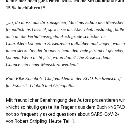
kenn‘ hier doch gar keinen. Muss ich die Sozialkontakte auf
15 % hochfahren?“
„Ja, du musst aus dir rausgehen, Marline. Schau den Menschen
freundlich ins Gesicht, sprich sie an. Aber bleib anständig, halte
dich an die Verhaltensregeln. Auch grade schüchterne
Charaktere können in Krisenzeiten aufblühen und zeigen, was in
ihnen steckt. Sei der Sonnenschein, den viele jetzt nicht genießen
können. Wenn nicht jetzt, wann dann? Die Krise ist deine
Chance, ein neuer Mensch zu werden.“
Ruth Elke Ebenholz, Chefredakteurin der EGO-Fachzeitschrift
für Esoterik, Globuli und Osteopathie
Mit freundlicher Genehmigung des Autors präsentieren wir
»Nicht so häufig gestellte Fragen« aus dem Buch »NSFAQ
not so frequently asked questions about SARS-CoV-2«
von Robert Stripling. Heute Teil 1.