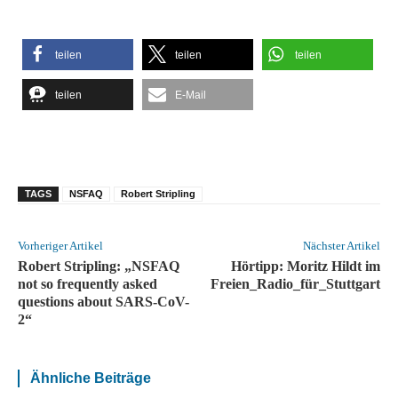
teilen
teilen
teilen
teilen
E-Mail
TAGS
NSFAQ
Robert Stripling
Vorheriger Artikel
Nächster Artikel
Robert Stripling: „NSFAQ
Hörtipp: Moritz Hildt im
not so frequently asked
Freien_Radio_für_Stuttgart
questions about SARS-CoV-
2“
Ähnliche Beiträge