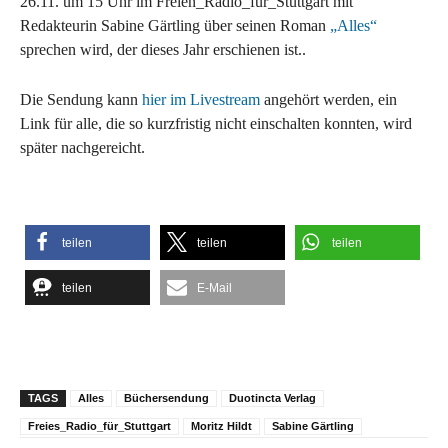
26.11. um 15 Uhr im Freien_Radio_für_Stuttgart mit
Redakteurin Sabine Gärtling über seinen Roman
„Alles“
sprechen wird, der dieses Jahr erschienen ist..
Die Sendung kann
hier im Livestream
angehört werden, ein
Link für alle, die so kurzfristig nicht einschalten konnten, wird
später nachgereicht.
teilen
teilen
teilen
teilen
E-Mail
TAGS
Alles
Büchersendung
Duotincta Verlag
Freies_Radio_für_Stuttgart
Moritz Hildt
Sabine Gärtling