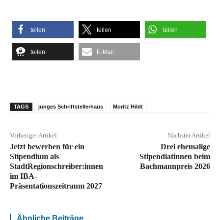
teilen
teilen
teilen
teilen
E-Mail
TAGS
junges Schriftstellerhaus
Moritz Hildt
Vorheriger Artikel
Nächster Artikel
Jetzt bewerben für ein
Drei ehemalige
Stipendium als
Stipendiatinnen beim
StadtRegionschreiber:innen
Bachmannpreis 2026
im IBA-
Präsentationszeitraum 2027
Ähnliche Beiträge