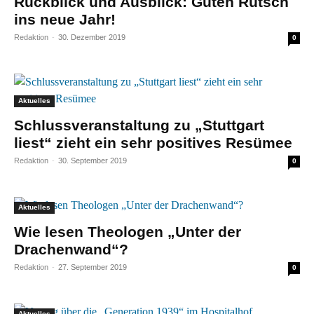
Rückblick und Ausblick: Guten Rutsch
ins neue Jahr!
Redaktion
-
30. Dezember 2019
0
Aktuelles
Schlussveranstaltung zu „Stuttgart
liest“ zieht ein sehr positives Resümee
Redaktion
-
30. September 2019
0
Aktuelles
Wie lesen Theologen „Unter der
Drachenwand“?
Redaktion
-
27. September 2019
0
Aktuelles