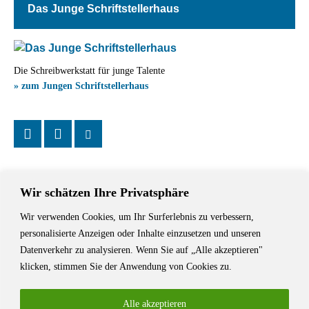
Das Junge Schriftstellerhaus
Die Schreibwerkstatt für junge Talente
» zum Jungen Schriftstellerhaus
Wir schätzen Ihre Privatsphäre
Wir verwenden Cookies, um Ihr Surferlebnis zu verbessern,
Das Schriftstellerhaus ist ein beliebter Treffpunkt für Autorinnen und
personalisierte Anzeigen oder Inhalte einzusetzen und unseren
Autoren aus Stuttgart und der Region sowie ein Veranstaltungsort für
Datenverkehr zu analysieren. Wenn Sie auf „Alle akzeptieren"
Lesungen, Tagungen und Schreibwerkstätten.
klicken, stimmen Sie der Anwendung von Cookies zu.
Alle akzeptieren