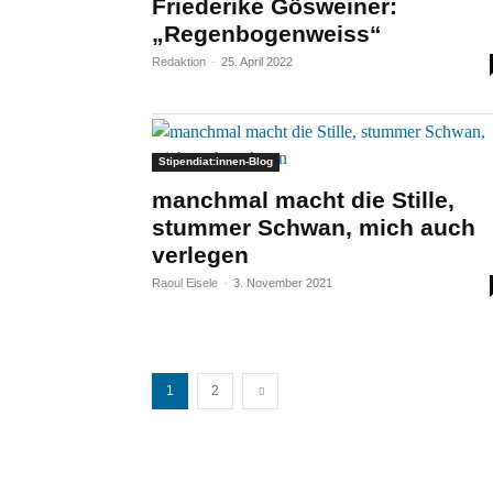
Friederike Gösweiner:
„Regenbogenweiss“
Redaktion
-
25. April 2022
Stipendiat:innen-Blog
manchmal macht die Stille,
stummer Schwan, mich auch
verlegen
Raoul Eisele
-
3. November 2021
1
2