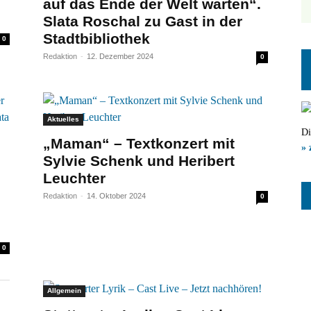
auf das Ende der Welt warten“.
Slata Roschal zu Gast in der
Stadtbibliothek
0
Redaktion
-
12. Dezember 2024
0
Aktuelles
Di
„Maman“ – Textkonzert mit
» 
Sylvie Schenk und Heribert
Leuchter
Redaktion
-
14. Oktober 2024
0
0
Allgemein