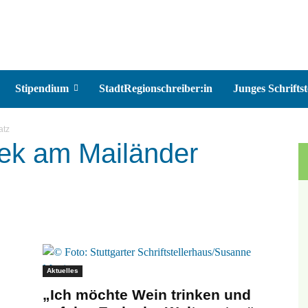
Stipendium
StadtRegionschreiber:in
Junges Schriftst
atz
hek am Mailänder
Aktuelles
„Ich möchte Wein trinken und