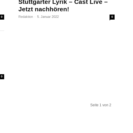
Stuttgarter Lyrik – Cast Live –
Jetzt nachhören!
Redaktion
-
5. Januar 2022
0
0
0
Seite 1 von 2